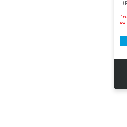
R
Plea
are 